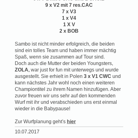
9 x V2 mit 7 res.CAC
7 x V3
1 x V4
1 X V
2 x BOB
Sambo ist nicht minder erfolgreich, die beiden
sind ein tolles Team und haben immer mächtig
Spaß, wenn sie zusammen auf Tour sind.
Doch auch die Mutter der beiden Youngsters,
ZOLA,
war just for fun mit unterwegs und wurde
ausgestellt. Sie erhielt in Polen
3 x V1 CWC
und
kann nächstes Jahr wohl noch einen weiteren
Championtitel zu ihrem Namen hinzufügen. Aber
zuvor freuen wir uns sehr auf den kommenden
Wurf mit ihr und verabschieden uns erst einmal
wieder in die Babypause!
Zur Wurfplanung geht's
hier
10.07.2017