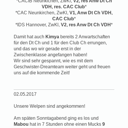
*CACIB Neunkichen, ZwKl,
V2, res Anw Dt Ch
VDH, res. CAC Club
*
*CAC Neunkirchen, ZwKl,
V1, Anw Dt Ch VDH,
CAC Club
*
*IDS Hannover, ZwKl,
V2, res Anw Dt Ch VDH
*
Damit hat auch
Kimya
bereits 2 Anwartschaften
für den Dt Ch und 1 für den Club Ch errungen,
und das wo wir gerade erst in der
Zwischenklasse angefangen haben!
Wir sind sehr gespannt, wie es mit dem
Geschwister-Dreamteam weiter geht und freuen
uns auf die kommende Zeit!
02.05.2017
Unsere Welpen sind angekommen!
Am späten Sonntagabend ging es los und
Mabou
hat in 7 Stunden ohne einen Mucks
9