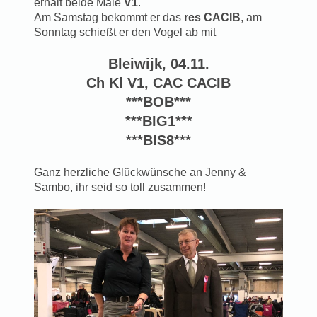
erhält beide Male
V1
.
Am Samstag bekommt er das
res CACIB
, am
Sonntag schießt er den Vogel ab mit
Bleiwijk, 04.11.
Ch Kl V1, CAC CACIB
***BOB***
***BIG1***
***BIS8***
Ganz herzliche Glückwünsche an Jenny &
Sambo, ihr seid so toll zusammen!