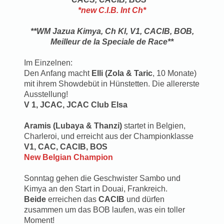
*new C.I.B. Int Ch*
**WM Jazua Kimya, Ch Kl, V1, CACIB, BOB,
Meilleur de la Speciale de Race**
Im Einzelnen:
Den Anfang macht
Elli (Zola & Taric
, 10 Monate)
mit ihrem Showdebüt in Hünstetten. Die allererste
Ausstellung!
V 1, JCAC, JCAC Club Elsa
Aramis (Lubaya & Thanzi)
startet in Belgien,
Charleroi, und erreicht aus der Championklasse
V1, CAC, CACIB, BOS
New Belgian Champion
Sonntag gehen die Geschwister Sambo und
Kimya an den Start in Douai, Frankreich.
Beide
erreichen das
CACIB
und dürfen
zusammen um das BOB laufen, was ein toller
Moment!