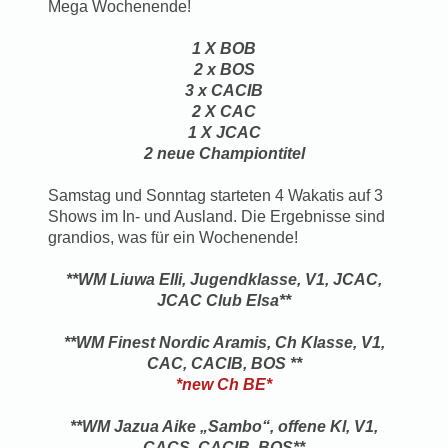
Mega Wochenende!
1 X BOB
2 x BOS
3 x CACIB
2 X CAC
1 X JCAC
2 neue Championtitel
Samstag und Sonntag starteten 4 Wakatis auf 3
Shows im In- und Ausland. Die Ergebnisse sind
grandios, was für ein Wochenende!
**WM Liuwa Elli, Jugendklasse, V1, JCAC,
JCAC Club Elsa**
**WM Finest Nordic Aramis, Ch Klasse, V1,
CAC, CACIB, BOS **
*new Ch BE*
**WM Jazua Aike „Sambo“, offene Kl, V1,
CACS, CACIB, BOS**